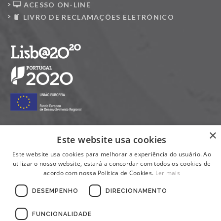
ACESSO ON-LINE
LIVRO DE RECLAMAÇÕES ELETRÓNICO
×
Este website usa cookies
Siga-nos nas redes sociais:
Este website usa cookies para melhorar a experiência do usuário. Ao
utilizar o nosso website, estará a concordar com todos os cookies de
acordo com nossa Política de Cookies.
Ler mais
DESEMPENHO
DIRECIONAMENTO
FUNCIONALIDADE